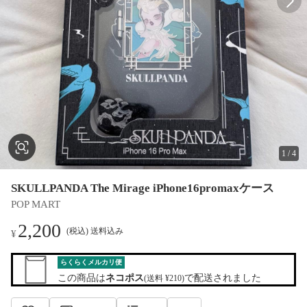
1
/
4
SKULLPANDA The Mirage iPhone16promaxケース
POP MART
2,200
(税込) 送料込み
¥
らくらくメルカリ便
この商品は
ネコポス
で配送されました
(送料 ¥210)