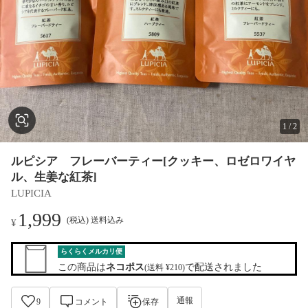
1
/
2
ルピシア フレーバーティー[クッキー、ロゼロワイヤ
ル、生姜な紅茶]
LUPICIA
1,999
(税込) 送料込み
¥
らくらくメルカリ便
この商品は
ネコポス
で配送されました
(送料 ¥210)
通報
9
コメント
保存