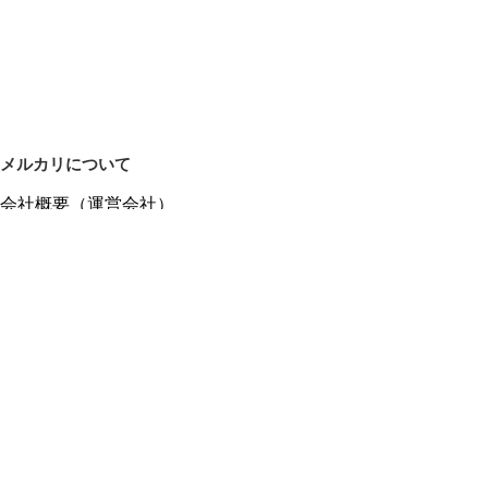
メルカリについて
会社概要（運営会社）
採用情報
プレスリリース
公式ブログ
プレスキット
メルカリUS
メルカリShops
m department（エムデパ）
ヘルプ
ヘルプセンター（ガイド・お問い合わせ）
メルカリShopsでショップを開設する
メルカリShops ショップ管理画面にログイン