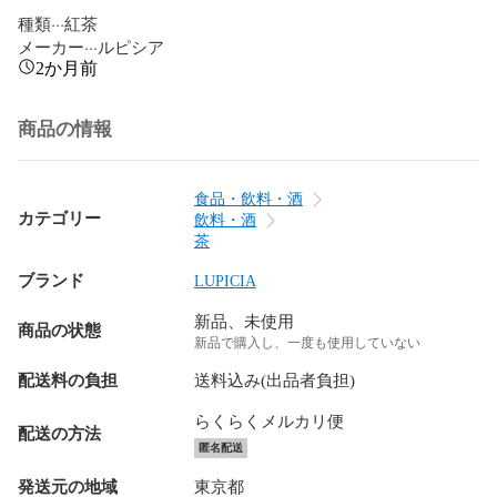
種類···紅茶

メーカー···ルピシア
2か月前
商品の情報
食品・飲料・酒
カテゴリー
飲料・酒
茶
ブランド
LUPICIA
新品、未使用
商品の状態
新品で購入し、一度も使用していない
配送料の負担
送料込み(出品者負担)
らくらくメルカリ便
配送の方法
匿名配送
発送元の地域
東京都