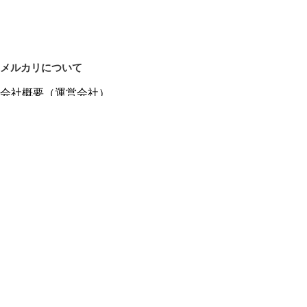
メルカリについて
会社概要（運営会社）
採用情報
プレスリリース
公式ブログ
プレスキット
メルカリUS
メルカリShops
m department（エムデパ）
ヘルプ
ヘルプセンター（ガイド・お問い合わせ）
メルカリShopsでショップを開設する
メルカリShops ショップ管理画面にログイン
メルカリShops出店者向けガイド
お問い合わせ一覧
フリーワードから商品をさがす