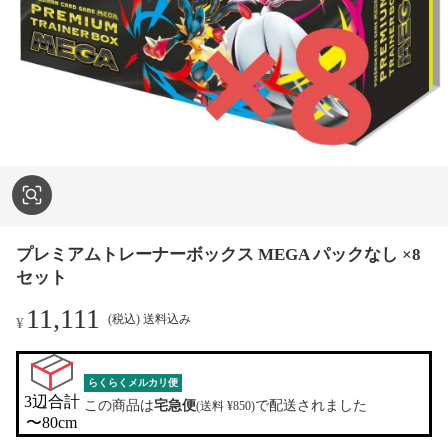
プレミアムトレーナーボックス MEGA パックなし ×8
セット
11,111
(税込) 送料込み
¥
らくらくメルカリ便
3辺合計

この商品は
宅急便
で配送されました
(送料 ¥850)
〜80cm