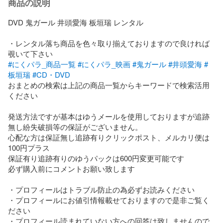
商品の説明
DVD 鬼ガール 井頭愛海 板垣瑞 レンタル

・レンタル落ち商品を色々取り揃えておりますので良ければ
#にくパラ_商品一覧
#にくパラ_映画
#鬼ガール
#井頭愛海
#
板垣瑞
#CD・DVD
おまとめの検索は上記の商品一覧からキーワードで検索活用
ください

発送方法ですが基本はゆうメールを使用しておりますが追跡
無し紛失破損等の保証がございません。

心配な方は保証無し追跡有りクリックポスト、メルカリ便は
100円プラス

保証有り追跡有りのゆうパックは600円変更可能です

必ず購入前にコメントお願い致します

・プロフィールはトラブル防止の為必ずお読みください

・プロフィールにお値引情報載せておりますので是非ご覧く
ださい

・プロフィール読まれていない方への回答は致しませんので