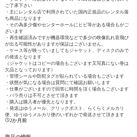
ご了承下さい

・主にレンタル店で利用されていた国内正規品のレンタル落
ち商品になります

・その為多少傷やセンターホールにヒビ等がある場合もがご
ざいます

・再生確認済みですが機器環境などで多少の映像乱れ音飛び
が出る可能性がありますが保証はございません。

・ケース等が映っていましてもジャケット、ディスクのみで
の発送となります

（ジャケットはコピーの場合もございます又写真にない巻は
欠品となっております）

・管理シールや防犯タグが貼られている場合もございます

・状態が気になる場合は質問にて確認お願いします

・仕事がございますので回答に時間を頂く場合もございます

・バラ売りは不可とさせて頂きます

・購入は購入者が優先となります。

・発送はゆうメール、クリックポスト、らくらくメルカリ
便、ゆうゆうメルカリ便のいずれかで発送させて頂きます
2か月前