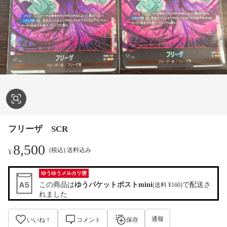
フリーザ SCR
8,500
(税込) 送料込み
¥
ゆうゆうメルカリ便
この商品は
ゆうパケットポストmini
で配送さ
(送料 ¥160)
れました
通報
いいね！
コメント
保存