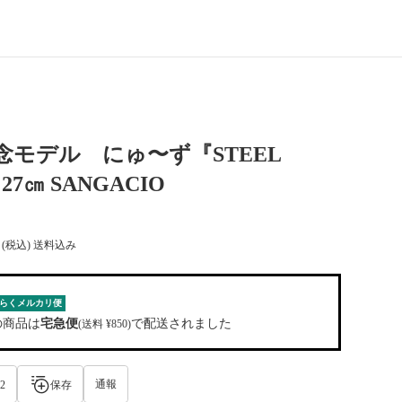
念モデル にゅ〜ず『STEEL
27㎝ SANGACIO
(税込) 送料込み
らくメルカリ便
の商品は
宅急便
で配送されました
(送料 ¥850)
通報
2
保存