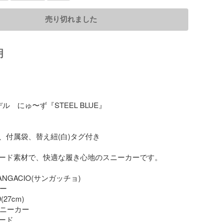
売り切れました
明
ル　にゅ〜ず『STEEL BLUE』

、付属袋、替え紐(白)タグ付き

ード素材で、快適な履き心地のスニーカーです。

ANGACIO(サンガッチョ)

ー

(27cm)

スニーカー

ド
