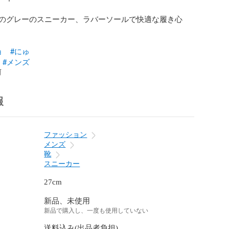
のグレーのスニーカー、ラバーソールで快適な履き心
ョ
#にゅ
#メンズ
前
報
ファッション
メンズ
靴
スニーカー
27cm
新品、未使用
新品で購入し、一度も使用していない
送料込み(出品者負担)