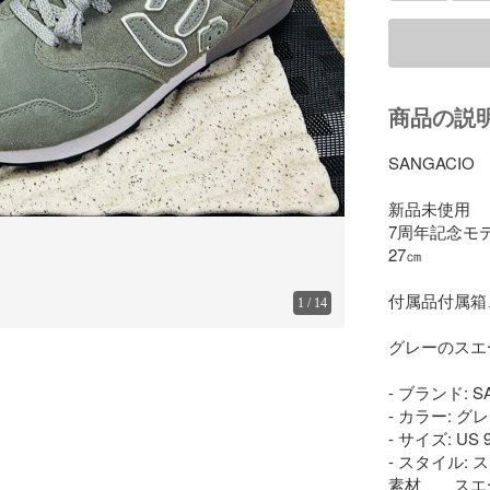
商品の説
SANGACIO 

新品未使用

7周年記念モデ
27㎝　

付属品付属箱
1
/
14
グレーのスエ
- ブランド: S
- カラー: グレ
- サイズ: US 9
- スタイル: 
素材　　スエー