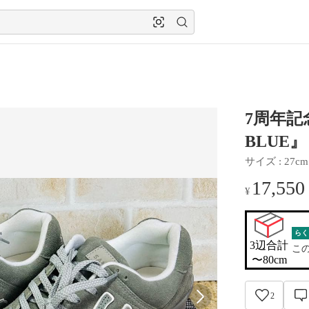
7周年記
BLUE』 
サイズ
 : 
27cm
17,550
¥
らく
3辺合計

こ
〜80cm
2