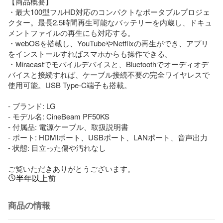
【商品概要】

・最大100型フルHD対応のコンパクトなポータブルプロジェ
クター。最長2.5時間再生可能なバッテリーを内蔵し、ドキュ
メントファイルの再生にも対応する。

・webOSを搭載し、YouTubeやNetflixの再生ができ、アプリ
をインストールすればスマホからも操作できる。

・Miracastでモバイルデバイスと、Bluetoothでオーディオデ
バイスと接続すれば、ケーブル接続不要の完全ワイヤレスで
使用可能。USB Type-C端子も搭載。

- ブランド: LG

- モデル名: CineBeam PF50KS

- 付属品: 電源ケーブル、取扱説明書

- ポート: HDMIポート、USBポート、LANポート、音声出力

- 状態: 目立った傷や汚れなし

ご覧いただきありがとうございます。
半年以上前
商品の情報