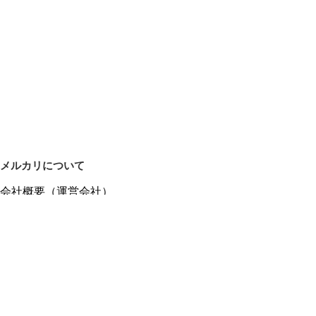
メルカリについて
会社概要（運営会社）
採用情報
プレスリリース
公式ブログ
プレスキット
メルカリUS
メルカリShops
m department（エムデパ）
ヘルプ