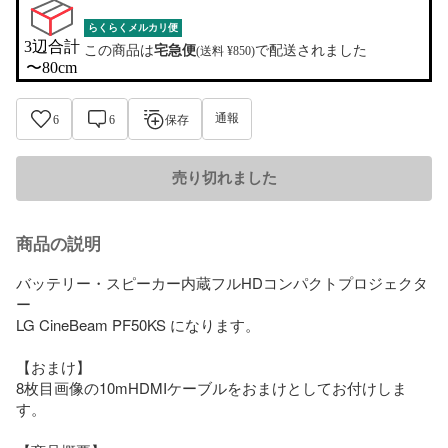
らくらくメルカリ便
3辺合計

この商品は
宅急便
で配送されました
(送料 ¥850)
〜80cm
通報
6
6
保存
売り切れました
商品の説明
バッテリー・スピーカー内蔵フルHDコンパクトプロジェクタ
ー

LG CineBeam PF50KS になります。

【おまけ】

8枚目画像の10mHDMIケーブルをおまけとしてお付けしま
す。
