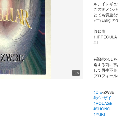
ル、イレギュラ
この後メンバ
とても貴重な
※年代物なの
収録曲

1.IRREGULA

2.I

※高額のCD
送する前に事
して再生不良
1
/
5
プロフィール
#DIE
#ディザイ
#ROUAGE
#SHONO
#YUKI