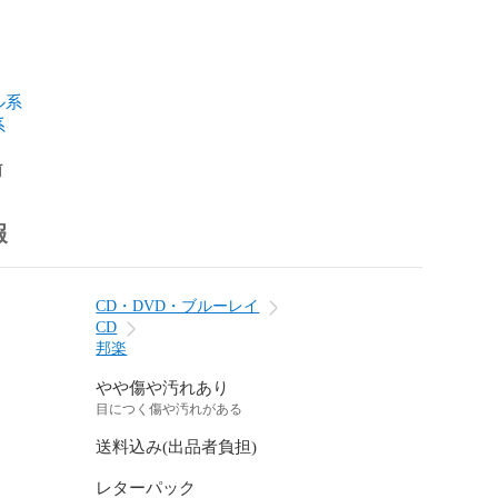
ル系
系
前
報
CD・DVD・ブルーレイ
CD
邦楽
やや傷や汚れあり
目につく傷や汚れがある
送料込み(出品者負担)
レターパック