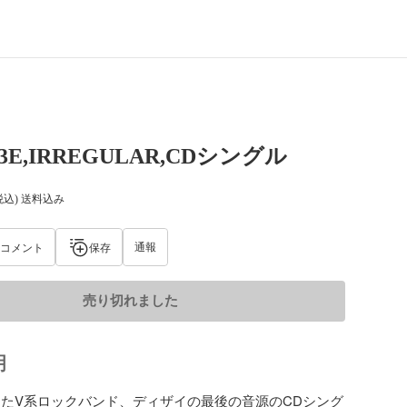
W3E,IRREGULAR,CDシングル
税込) 送料込み
通報
コメント
保存
売り切れました
明
20に出たV系ロックバンド、ディザイの最後の音源のCDシング