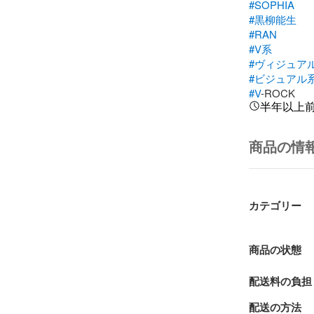
#SOPHIA
#黒柳能生
#RAN
#V系
#ヴィジュア
#ビジュアル
#V
-ROCK
半年以上
商品の情
カテゴリー
商品の状態
配送料の負担
配送の方法