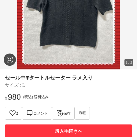
1
/
3
セール中❣️タートルセーター ラメ入り
サイズ
 : 
L
980
(税込) 送料込み
¥
通報
2
コメント
保存
購入手続きへ