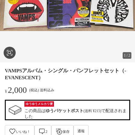
1
/
2
VAMPSアルバム・シングル・パンフレットセット（-
EVANESCENT）
2,000
(税込) 送料込み
¥
ゆうゆうメルカリ便
この商品は
ゆうパケットポスト
で配送されま
(送料 ¥215)
した
通報
いいね！
2
保存