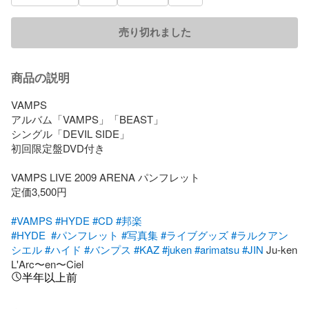
売り切れました
商品の説明
VAMPS

アルバム「VAMPS」「BEAST」

シングル「DEVIL SIDE」

初回限定盤DVD付き

VAMPS LIVE 2009 ARENA パンフレット

定価3,500円

#VAMPS
#HYDE
#CD
#邦楽
#HYDE
#パンフレット
#写真集
#ライブグッズ
#ラルクアン
シエル
#ハイド
#バンプス
#KAZ
#juken
#arimatsu
#JIN
 Ju-ken 
L'Arc〜en〜Ciel
半年以上前