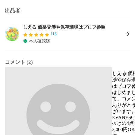
出品者
しえる 価格交渉や保存環境はプロフ参照
116
本人確認済
コメント (2)
しえる 価
渉や保存
はプロフ
はじめま
て、コメ
ありがと
ざいます。
EVANESC
抜きの4点
2,000円O