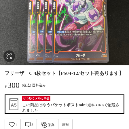
フリーザ C 4枚セット【FS04-12/セット割あります】
300
(税込) 送料込み
¥
ゆうゆうメルカリ便
この商品は
ゆうパケットポストmini
で配送さ
(送料 ¥160)
れました
通報
1
5
保存