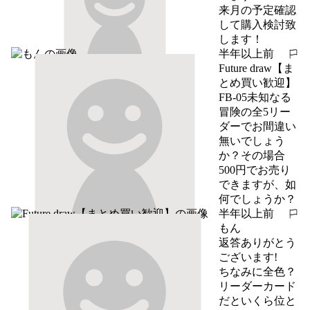
来月の予定確認
して購入検討致
します！
半年以上前
報告する
Future draw【ま
とめ買い歓迎】
FB-05未知なる
冒険の全5リー
ダーでお間違い
無いでしょう
か？その場合
500円でお売り
できますが、如
何でしょうか？
半年以上前
報告する
もん
返答ありがとう
ございます!

ちなみに全色？
リーダーカード
だといくら位と