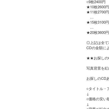
○9枚2400円

★10枚2600円

★11枚2700円

　…

★15枚3100円

　…

★20枚3600円

◎上記は全て
CDの金額に
★★お探しの
写真背景を紅
お探しのCD
○タイトル・
↓

○価格の安い順
↓

○背景が紅白