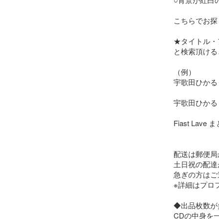
こちらでお探
★タイトル・
と検索頂ける
（例）

宇歌田ひかる F
宇歌田ひかる
Fiast Lav
配送は郵便局
土日祝の配達
急ぎの方はご
※詳細はプロ
◆出品枚数が
CDの中身を