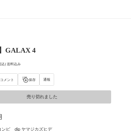
】GALAX 4
税込) 送料込み
通報
コメント
保存
売り切れました
明
se コンピ　dip ヤマジカズヒデ
