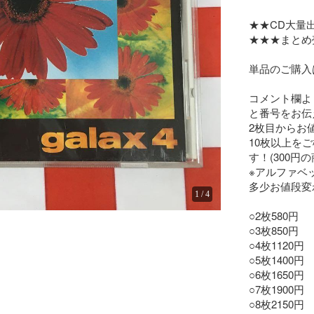
★★CD大量出
★★★まとめ
単品のご購入
コメント欄よ
と番号をお伝
2枚目からお
10枚以上を
す！(300円の
※アルファベ
多少お値段変
1
/
4
○2枚580円

○3枚850円

○4枚1120円

○5枚1400円

○6枚1650円

○7枚1900円

○8枚2150円
