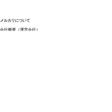
メルカリについて
会社概要（運営会社）
採用情報
プレスリリース
公式ブログ
プレスキット
メルカリUS
メルカリShops
m department（エムデパ）
ヘルプ
ヘルプセンター（ガイド・お問い合わせ）
メルカリShopsでショップを開設する
メルカリShops ショップ管理画面にログイン
メルカリShops出店者向けガイド
お問い合わせ一覧
フリーワードから商品をさがす