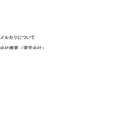
メルカリについて
会社概要（運営会社）
採用情報
プレスリリース
公式ブログ
プレスキット
メルカリUS
メルカリShops
m department（エムデパ）
ヘルプ
ヘルプセンター（ガイド・お問い合わせ）
メルカリShopsでショップを開設する
メルカリShops ショップ管理画面にログイン
メルカリShops出店者向けガイド