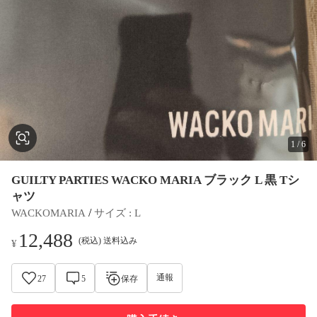
1
/
6
GUILTY PARTIES WACKO MARIA ブラック L 黒 Tシ
ャツ
 / 
WACKOMARIA
サイズ
 : 
L
12,488
(税込) 送料込み
¥
通報
27
5
保存