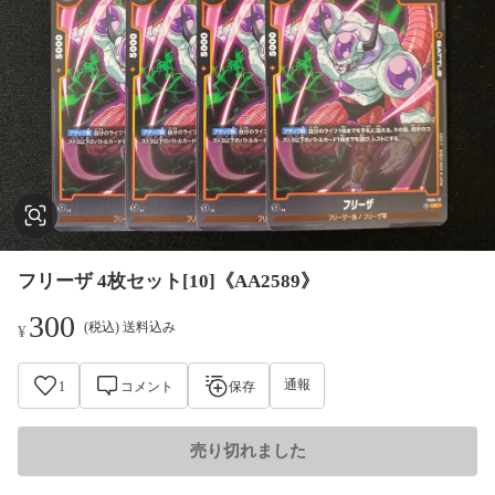
フリーザ 4枚セット[10]《AA2589》
300
(税込) 送料込み
¥
通報
1
コメント
保存
売り切れました