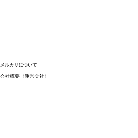
メルカリについて
会社概要（運営会社）
採用情報
プレスリリース
公式ブログ
プレスキット
メルカリUS
メルカリShops
m department（エムデパ）
ヘルプ