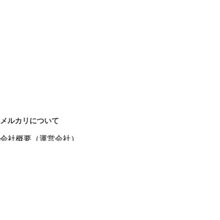
メルカリについて
会社概要（運営会社）
採用情報
プレスリリース
公式ブログ
プレスキット
メルカリUS
メルカリShops
m department（エムデパ）