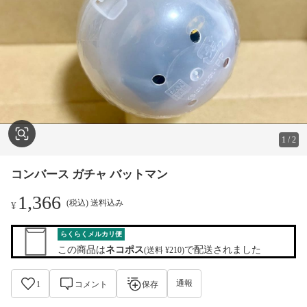
1
/
2
コンバース ガチャ バットマン
1,366
(税込) 送料込み
¥
らくらくメルカリ便
この商品は
ネコポス
で配送されました
(送料 ¥210)
通報
1
コメント
保存