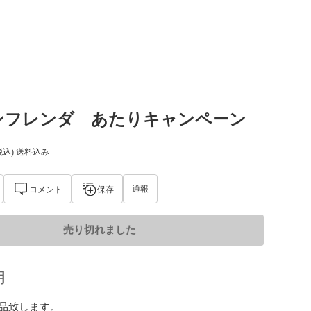
ンフレンダ あたりキャンペーン
税込) 送料込み
通報
コメント
保存
売り切れました
明
品致します。
