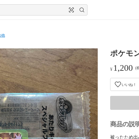
の他
ポケモ
1,200
(
¥
いいね！
商品の説
被ったため出