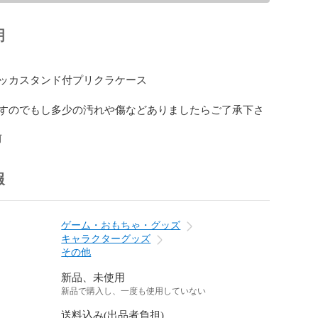
明
ッカスタンド付プリクラケース

すのでもし多少の汚れや傷などありましたらご了承下さ
前
報
ゲーム・おもちゃ・グッズ
キャラクターグッズ
その他
新品、未使用
新品で購入し、一度も使用していない
送料込み(出品者負担)