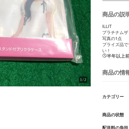
商品の説
ILLIT 

プラチナムザ
写真の1点

プライズ品で
い！
半年以上
商品の情
1
/
2
カテゴリー
商品の状態
配送料の負担