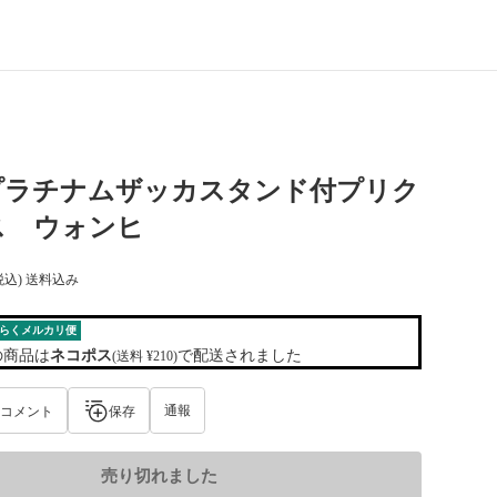
T プラチナムザッカスタンド付プリク
ス ウォンヒ
税込) 送料込み
らくメルカリ便
の商品は
ネコポス
で配送されました
(送料 ¥210)
通報
コメント
保存
売り切れました