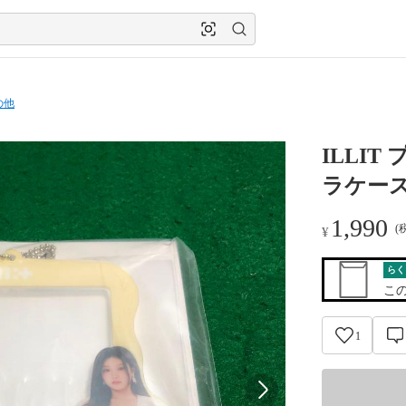
の他
ILLI
ラケー
1,990
(
¥
らく
こ
1