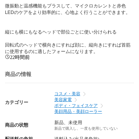
微振動と温感機能もプラスして、マイクロカレントと赤色
LEDのケアをより効率的に、心地よく行うことができます。

縦にも横にもなるヘッドで部位ごとに使い分けられる

回転式のヘッドで横向きにすれば顔に、縦向きにすれば首筋
に使用するのに適したフォームになります。
22時間前
商品の情報
コスメ・美容
美容家電
カテゴリー
ボディ・フェイスケア
美顔用品・美顔ローラー
新品、未使用
商品の状態
新品で購入し、一度も使用していない
配送料の負担
送料込み(出品者負担)