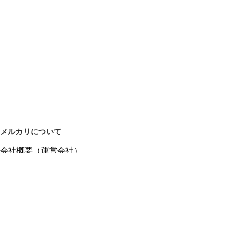
メルカリについて
会社概要（運営会社）
採用情報
プレスリリース
公式ブログ
プレスキット
メルカリUS
メルカリShops
m department（エムデパ）