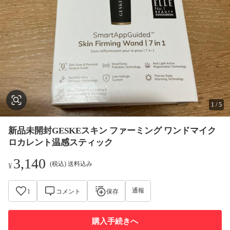
1
/
5
新品未開封GESKEスキン ファーミング ワンドマイク
ロカレント温感スティック
3,140
(税込) 送料込み
¥
通報
1
コメント
保存
購入手続きへ