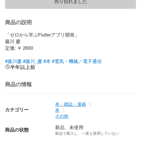
売り切れました
商品の説明
「ゼロから学ぶFlutterアプリ開発」

藤川 慶

定価: ￥ 2600

#藤川慶
#藤川_慶
#本
#電気・機械／電子通信
半年以上前
商品の情報
本・雑誌・漫画
カテゴリー
本
その他
新品、未使用
商品の状態
新品で購入し、一度も使用していない