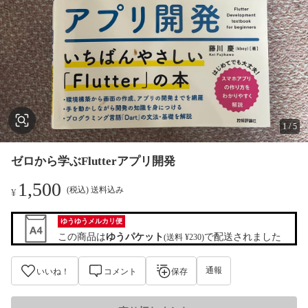
1
/
5
ゼロから学ぶFlutterアプリ開発
1,500
(税込) 送料込み
¥
ゆうゆうメルカリ便
この商品は
ゆうパケット
で配送されました
(送料 ¥230)
通報
いいね！
コメント
保存