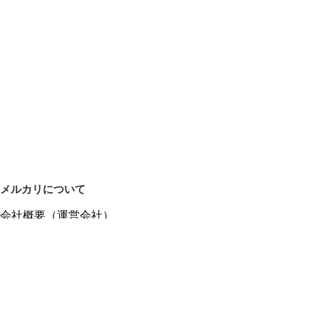
メルカリについて
会社概要（運営会社）
採用情報
プレスリリース
公式ブログ
プレスキット
メルカリUS
メルカリShops