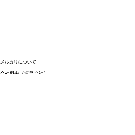
メルカリについて
会社概要（運営会社）
採用情報
プレスリリース
公式ブログ
プレスキット
メルカリUS
メルカリShops
m department（エムデパ）
ヘルプ
ヘルプセンター（ガイド・お問い合わせ）