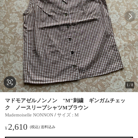
1
/
8
マドモアゼルノンノン "M"刺繍 ギンガムチェッ
ク ノースリーブシャツMブラウン
 / 
Mademoiselle NONNON
サイズ
 : 
M
2,610
(税込) 送料込み
¥