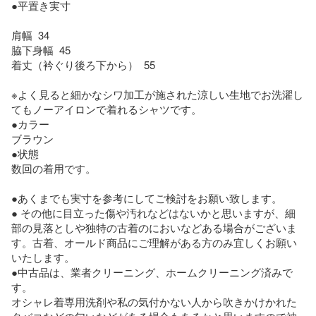
●平置き実寸

肩幅  34

脇下身幅  45

着丈（衿ぐり後ろ下から）  55

※よく見ると細かなシワ加工が施された涼しい生地でお洗濯し
てもノーアイロンで着れるシャツです。

●カラー

ブラウン

●状態

数回の着用です。

●あくまでも実寸を参考にしてご検討をお願い致します。

● その他に目立った傷や汚れなどはないかと思いますが、細
部の見落としや独特の古着のにおいなどある場合がございま
す。古着、オールド商品にご理解がある方のみ宜しくお願い
いたします。

●中古品は、業者クリーニング、ホームクリーニング済みで
す。

オシャレ着専用洗剤や私の気付かない人から吹きかけかれた