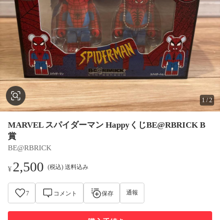
1
/
2
MARVEL スパイダーマン HappyくじBE@RBRICK B
賞
BE@RBRICK
2,500
(税込) 送料込み
¥
通報
7
コメント
保存