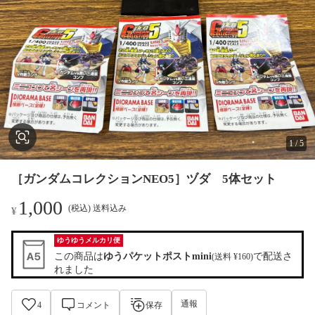
1
/
5
［ガンダムコレクションNEO5］ヅダ 5体セット
1,000
(税込) 送料込み
¥
ゆうゆうメルカリ便
この商品は
ゆうパケットポストmini
で配送さ
(送料 ¥160)
れました
通報
4
コメント
保存