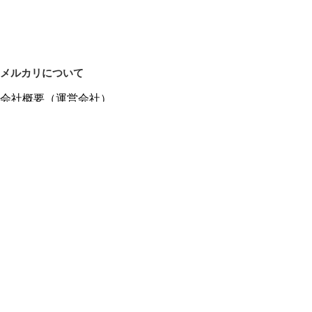
メルカリについて
会社概要（運営会社）
採用情報
プレスリリース
公式ブログ
プレスキット
メルカリUS
メルカリShops
m department（エムデパ）
ヘルプ
ヘルプセンター（ガイド・お問い合わせ）
メルカリShopsでショップを開設する
メルカリShops ショップ管理画面にログイン
メルカリShops出店者向けガイド
お問い合わせ一覧