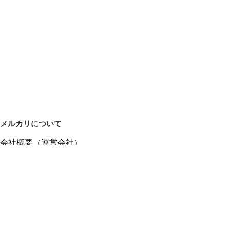
メルカリについて
会社概要（運営会社）
採用情報
プレスリリース
公式ブログ
プレスキット
メルカリUS
メルカリShops
m department（エムデパ）
ヘルプ