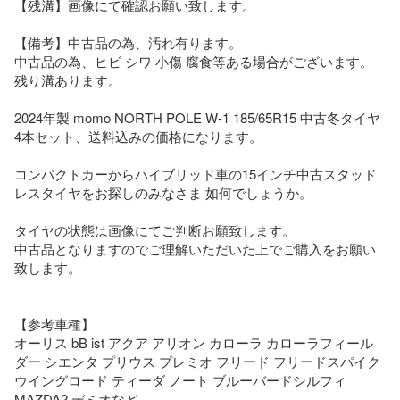
【残溝】画像にて確認お願い致します。

【備考】中古品の為、汚れ有ります。   

中古品の為、ヒビ シワ 小傷 腐食等ある場合がございます。

残り溝あります。

2024年製 momo NORTH POLE W-1 185/65R15 中古冬タイヤ
4本セット、送料込みの価格になります。　

コンパクトカーからハイブリッド車の15インチ中古スタッド
レスタイヤをお探しのみなさま 如何でしょうか。

タイヤの状態は画像にてご判断お願致します。

中古品となりますのでご理解いただいた上でご購入をお願い
致します。

【参考車種】

オーリス bB ist アクア アリオン カローラ カローラフィール
ダー シエンタ プリウス プレミオ フリード フリードスパイク 
ウイングロード ティーダ ノート ブルーバードシルフィ 
MAZDA2 デミオなど
