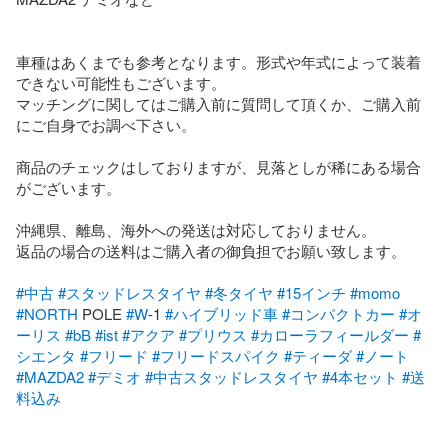
車種はあくまでも参考となります。形式や年式によって装着
できない可能性もございます。

マッチングに関してはご購入前に質問して頂くか、ご購入前
にご自身でお調べ下さい。

商品のチェックはしておりますが、見落としが稀にある場合
がございます。

沖縄県、離島、海外への発送は対応しておりません。

返品の場合の送料はご購入者の御負担でお願い致します。

#中古
#スタッドレスタイヤ
#冬タイヤ
#15インチ
#momo
#NORTH
 POLE 
#W
-1 
#ハイブリッド車
#コンパクトカー
#オ
ーリス
#bB
#ist
#アクア
#プリウス
#カローラフィールダー
#
シエンタ
#フリード
#フリードスパイク
#ティーダ
#ノート
#MAZDA2
#デミオ
#中古スタッドレスタイヤ
#4本セット
#送
料込み