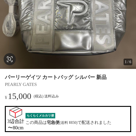
1
/
6
パーリーゲイツ カートバッグ シルバー 新品
PEARLY GATES
15,000
(税込) 送料込み
¥
らくらくメルカリ便
3辺合計

この商品は
宅急便
で配送されました
(送料 ¥850)
〜80cm