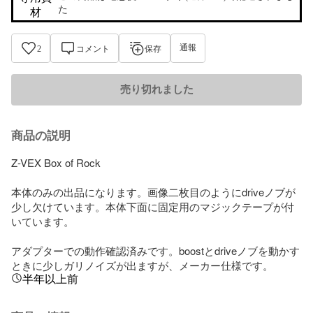
た
材
通報
2
コメント
保存
売り切れました
商品の説明
Z-VEX Box of Rock 

本体のみの出品になります。画像二枚目のようにdriveノブが
少し欠けています。本体下面に固定用のマジックテープが付
いています。

アダプターでの動作確認済みです。boostとdriveノブを動かす
ときに少しガリノイズが出ますが、メーカー仕様です。
半年以上前