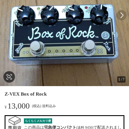
1
/
7
Z-VEX Box of Rock
13,000
(税込) 送料込み
¥
らくらくメルカリ便
この商品は
宅急便コンパクト
で配送されまし
専用資
(送料 ¥450)