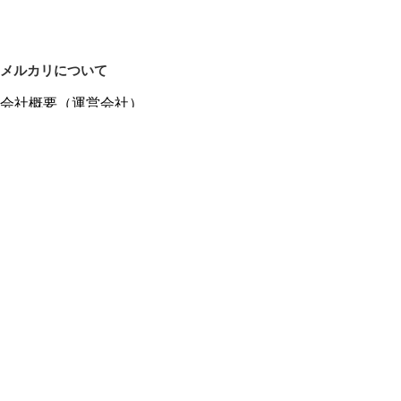
メルカリについて
会社概要（運営会社）
採用情報
プレスリリース
公式ブログ
プレスキット
メルカリUS
メルカリShops
m department（エムデパ）
ヘルプ
ヘルプセンター（ガイド・お問い合わせ）
メルカリShopsでショップを開設する
メルカリShops ショップ管理画面にログイン
メルカリShops出店者向けガイド
お問い合わせ一覧
フリーワードから商品をさがす
プライバシーと利用規約