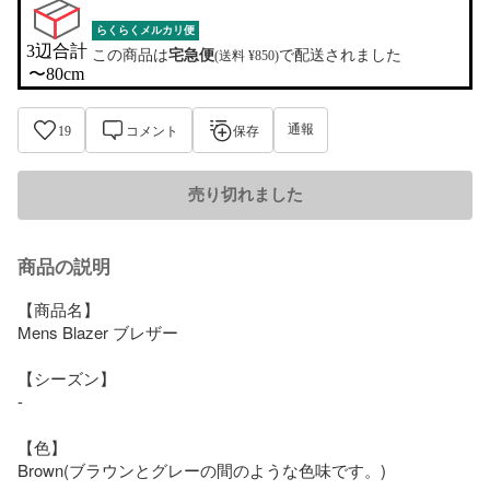
らくらくメルカリ便
3辺合計

この商品は
宅急便
で配送されました
(送料 ¥850)
〜80cm
通報
19
コメント
保存
売り切れました
商品の説明
【商品名】

Mens Blazer ブレザー

【シーズン】

-

【色】

Brown(ブラウンとグレーの間のような色味です。)
