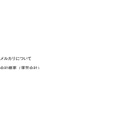
メルカリについて
会社概要（運営会社）
採用情報
プレスリリース
公式ブログ
プレスキット
メルカリUS
メルカリShops
m department（エムデパ）
ヘルプ