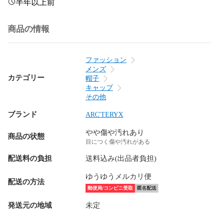
半年以上前
商品の情報
ファッション
メンズ
カテゴリー
帽子
キャップ
その他
ブランド
ARC'TERYX
やや傷や汚れあり
商品の状態
目につく傷や汚れがある
配送料の負担
送料込み(出品者負担)
ゆうゆうメルカリ便
配送の方法
郵便局/コンビニ受取
匿名配送
発送元の地域
未定