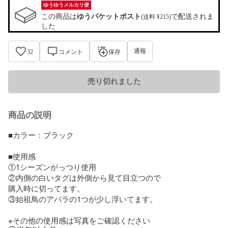
ゆうゆうメルカリ便
この商品は
ゆうパケットポスト
で配送されま
(送料 ¥215)
した
通報
32
コメント
保存
売り切れました
商品の説明
■カラー：ブラック

■使用感

①1シーズンがっつり使用

②内側の白いタグは外側から見て目立つので

購入時に切ってます。

③始祖鳥のアバラの1つが少し浮いてます。

※その他の使用感は写真をご確認ください