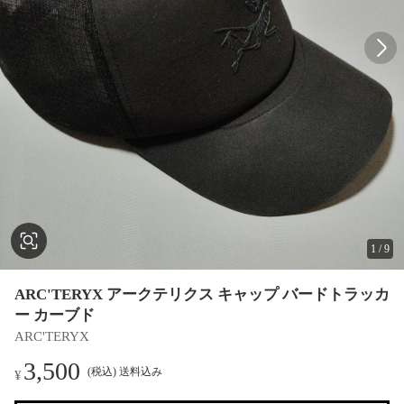
1
/
9
ARC'TERYX アークテリクス キャップ バードトラッカ
ー カーブド
ARC'TERYX
3,500
(税込) 送料込み
¥