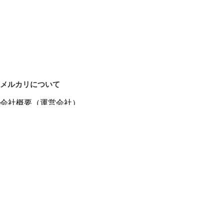
メルカリについて
会社概要（運営会社）
採用情報
プレスリリース
公式ブログ
プレスキット
メルカリUS
メルカリShops
m department（エムデパ）
ヘルプ
ヘルプセンター（ガイド・お問い合わせ）
メルカリShopsでショップを開設する