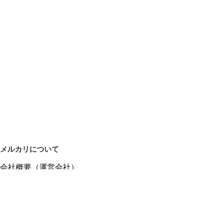
メルカリについて
会社概要（運営会社）
採用情報
プレスリリース
公式ブログ
プレスキット
メルカリUS