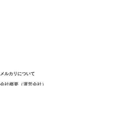
メルカリについて
会社概要（運営会社）
採用情報
プレスリリース
公式ブログ
プレスキット
メルカリUS
メルカリShops
m department（エムデパ）