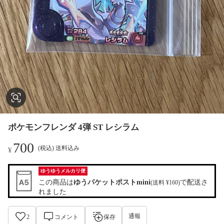
ポケモンフレンダ 4弾 ST レシラム
700
(税込) 送料込み
¥
ゆうゆうメルカリ便
この商品は
ゆうパケットポストmini
で配送さ
(送料 ¥160)
れました
通報
2
コメント
保存