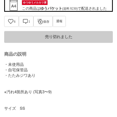
ゆうゆうメルカリ便
この商品は
ゆうパケット
で配送されました
(送料 ¥230)
通報
6
1
保存
売り切れました
商品の説明
・未使用品

・自宅保管品

・たたみジワあり

※汚れ4箇所あり (写真3〜9)

サイズ　SS
