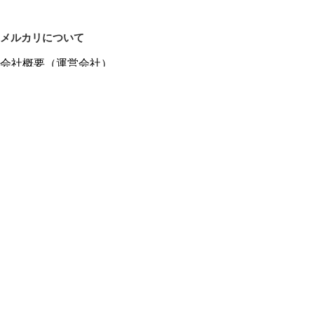
メルカリについて
会社概要（運営会社）
採用情報
プレスリリース
公式ブログ
プレスキット
メルカリUS
メルカリShops
m department（エムデパ）
ヘルプ
ヘルプセンター（ガイド・お問い合わせ）
メルカリShopsでショップを開設する
メルカリShops ショップ管理画面にログイン
メルカリShops出店者向けガイド
お問い合わせ一覧
フリーワードから商品をさがす
プライバシーと利用規約