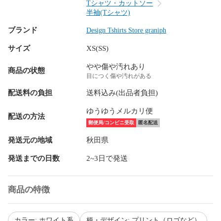
Tシャツ・カットソー
半袖(Tシャツ)
ブランド
Design Tshirts Store graniph
サイズ
XS(SS)
やや傷や汚れあり
商品の状態
目につく傷や汚れがある
配送料の負担
送料込み(出品者負担)
ゆうゆうメルカリ便
配送の方法
郵便局/コンビニ受取
匿名配送
発送元の地域
秋田県
発送までの日数
2~3日で発送
商品の特徴
カラー: ホワイト系
柄・デザイン: プリント（ロゴなど）