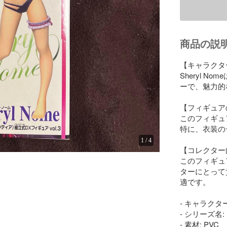
商品の説
【キャラクタ
Sheryl 
ーで、魅力的
【フィギュア
このフィギュ
特に、衣装の
1
/
4
【コレクター
このフィギュ
ターにとって
適です。

- キャラクター名:
- シリーズ名:
- 素材: PVC
