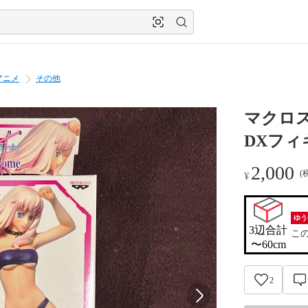
アニメ
その他
マクロスフ
DXフィ
2,000
(
¥
ゆう
3辺合計

こ
〜60cm
2