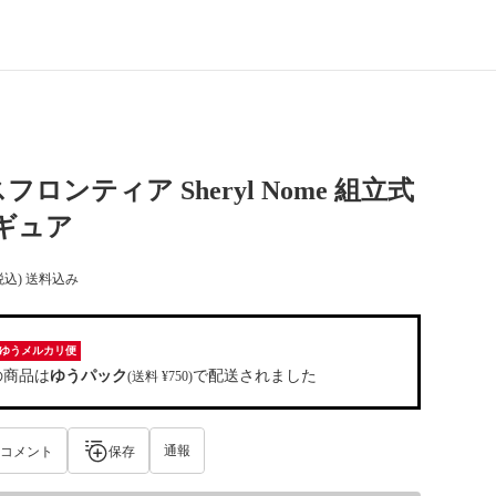
ロンティア Sheryl Nome 組立式
ギュア
税込) 送料込み
ゆうメルカリ便
の商品は
ゆうパック
で配送されました
(送料 ¥750)
通報
コメント
保存