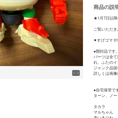
商品の説
★1月7日以
ご覧いただき
⚫︎すげゴマ 0
●開封品です。
パーツは全て
れ、ふたのイ
ジャンク品扱
詳しくは画像
1
/
2
●自宅保管で
ターン、ノー
タカラ

マルちゃん

赤いきつね
