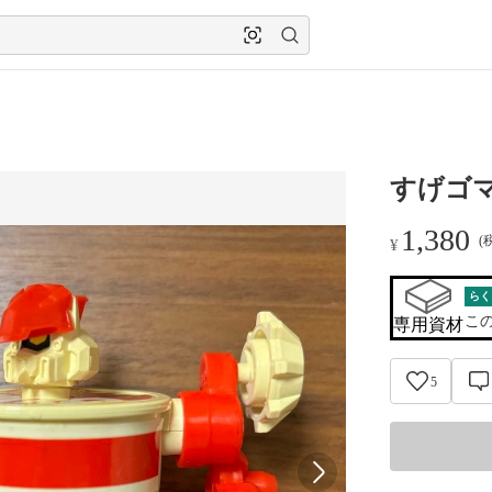
すげゴマ
1,380
(
¥
らく
こ
専用資材
5