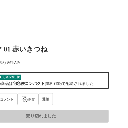
 01 赤いきつね
税込) 送料込み
らくメルカリ便
の商品は
宅急便コンパクト
で配送されました
(送料 ¥450)
通報
コメント
保存
売り切れました