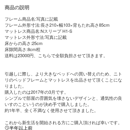
商品の説明
フレーム商品名:写真に記載

フレーム外形寸法:長さ210×幅103×背もたれ高さ85cm

マットレス商品名:Nスリープ H1-S

マットレス外形寸法:写真に記載

床からの高さ:25cm

床隙間高さ:8cm程

送料は23000円、こちらで全額負担させて頂きます。

引越しに際し、より大きなベッドへの買い替えのため、ニト
リのベッドフレームとマットレスを出品させて頂くことにな
りました。

購入したのは2017年の3月です。

シンプルで部屋の雰囲気を壊さないデザインと、通気性の良
いすのこというのが決め手で購入しました。

約1年半、全く不満なく使用させて頂きました。

これから新生活を開始される方にご購入頂ければ幸いです。
半年以上前