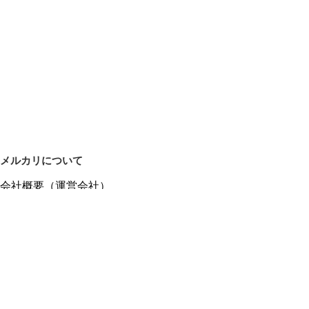
メルカリについて
会社概要（運営会社）
採用情報
プレスリリース
公式ブログ
プレスキット
メルカリUS
メルカリShops
m department（エムデパ）
ヘルプ