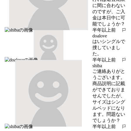
に間に合わない
のですが、ご入
金は本日中に可
能でしょうか？
半年以上前
報告する
doalove
はいシングルで
捜していまし
た。
半年以上前
報告する
shiba
ご連絡ありがと
うございます。

商品説明に記載
ができておりま
せんでしたが、
サイズはシング
ルベッドになり
ます。問題ない
でしょうか？
半年以上前
報告する