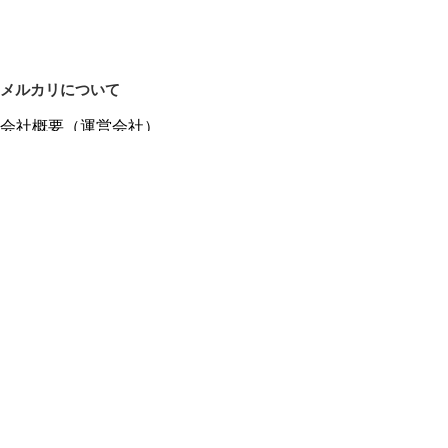
メルカリについて
会社概要（運営会社）
採用情報
プレスリリース
公式ブログ
プレスキット
メルカリUS
メルカリShops
m department（エムデパ）
ヘルプ
ヘルプセンター（ガイド・お問い合わせ）
メルカリShopsでショップを開設する
メルカリShops ショップ管理画面にログイン
メルカリShops出店者向けガイド
お問い合わせ一覧
フリーワードから商品をさがす