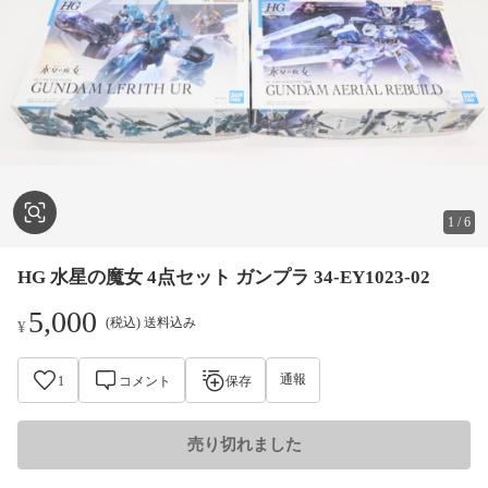
1
/
6
HG 水星の魔女 4点セット ガンプラ 34-EY1023-02
5,000
(税込) 送料込み
¥
通報
1
コメント
保存
売り切れました