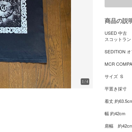
商品の説
USED 中古

スコットランド
SEDITION
MCR COMPA
サイズ  S

1
/
4
平置き採寸

着丈 約63.5cm
幅 約42cm

肩幅　約42cm