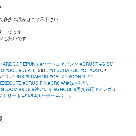


で多少の誤差はご了承下さい

りしてます

ジも無いです

#HARDCOREPUNK
#ハードコアパンク
#CRUST
#GISM
TO
#SOB
#DEATH
 SIDE 
#DISCHARGE
#CHAOS
 UK 
VER 
#PUNK
#FRAMTID
#GAUZE
#CONFUSE
#EXECUTE
#CRUCIFIX
#CROW
#あぶらだこ
#GLOOM
#SDS
#鉄アレイ
#GHOUL
#男女兼用
#メンズ
#
ストリート
#SK8
#スケボー
#パンク
前
報