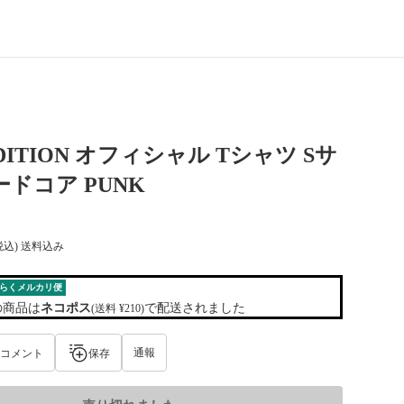
DITION オフィシャル Tシャツ Sサ
ードコア PUNK
税込) 送料込み
らくメルカリ便
の商品は
ネコポス
で配送されました
(送料 ¥210)
通報
コメント
保存