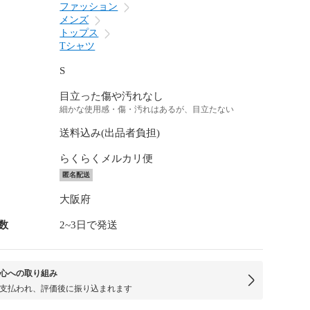
ファッション
メンズ
トップス
Tシャツ
S
目立った傷や汚れなし
細かな使用感・傷・汚れはあるが、目立たない
送料込み(出品者負担)
らくらくメルカリ便
匿名配送
大阪府
数
2~3日で発送
心への取り組み
支払われ、評価後に振り込まれます