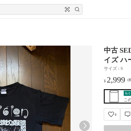
中古 SE
イズ ハ
サイズ
 : 
S
2,999
(
¥
らく
こ
4