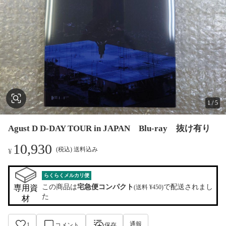
1
/
5
Agust D D-DAY TOUR in JAPAN Blu-ray 抜け有り
10,930
(税込) 送料込み
¥
らくらくメルカリ便
この商品は
宅急便コンパクト
で配送されまし
専用資
(送料 ¥450)
た
材
通報
1
コメント
保存