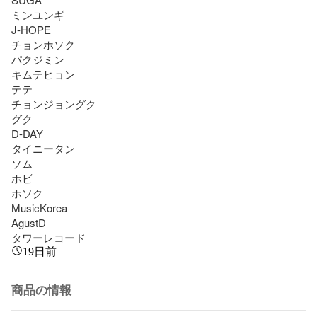
ミンユンギ

J-HOPE

チョンホソク

パクジミン

キムテヒョン

テテ

チョンジョングク

グク

D-DAY

タイニータン

ソム

ホビ

ホソク

MusicKorea

AgustD

タワーレコード
19日前
商品の情報