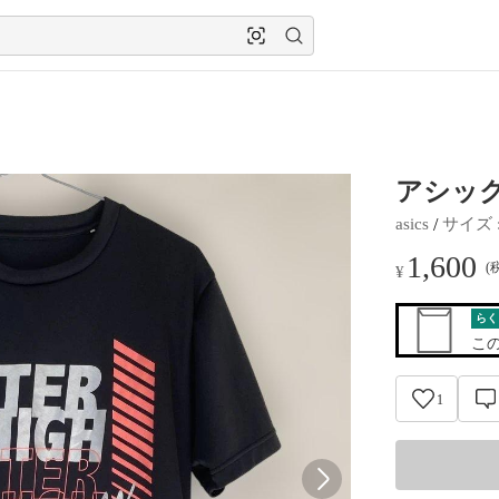
アシックス
 / 
asics
サイズ
 
1,600
(
¥
らく
こ
1