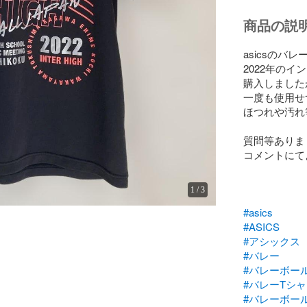
商品の説
asicsのバ
2022年のイ
購入しましたが
一度も使用せ
ほつれや汚れ
質問等ありま
コメントにて
1
/
3
#asics
#ASICS
#アシックス
#バレー
#バレーボー
#バレーTシ
#バレーボー