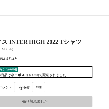
 INTER HIGH 2022 Tシャツ
: 
XL(LL)
税込) 送料込み
らくメルカリ便
の商品は
ネコポス
で配送されました
(送料 ¥210)
通報
コメント
保存
売り切れました