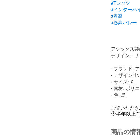
#Tシャツ
#インターハ
#春高
#春高バレー
アシックス製の
デザイン、サイ
- ブランド: 
- デザイン: INT
- サイズ: XL

- 素材: ポリエ
- 色: 黒

ご覧いただき
半年以上
商品の情