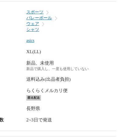
スポーツ
バレーボール
ウェア
シャツ
asics
XL(LL)
新品、未使用
新品で購入し、一度も使用していない
送料込み(出品者負担)
らくらくメルカリ便
匿名配送
長野県
数
2~3日で発送