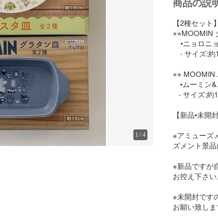
商品の説
【2種セット】
⭐︎⭐︎MOOMIN 
    •ニョロニョロ × 1

　- サイズ:約1
⭐︎⭐︎ MOOMIN
　•ムーミン&ニ
   - サイズ:約19cm

【新品•未開封
※アミューズ
1
/
4
ズメント景品
※新品ですが
お控え下さい。
※未開封です
お願い致します