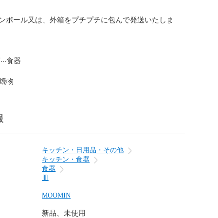
ンボール又は、外箱をプチプチに包んで発送いたしま
··食器

/焼物
報
キッチン・日用品・その他
キッチン・食器
食器
皿
MOOMIN
新品、未使用