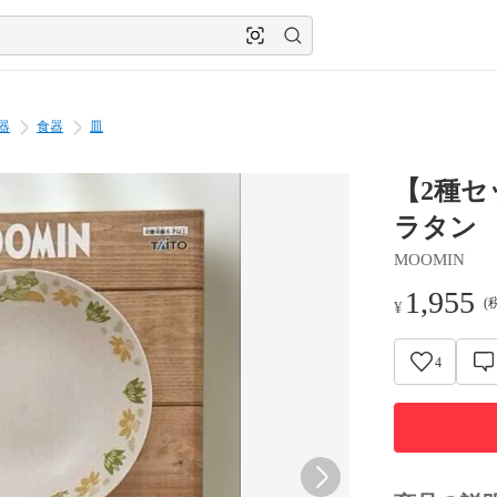
器
食器
皿
【2種セ
ラタン
MOOMIN
1,955
(
¥
4