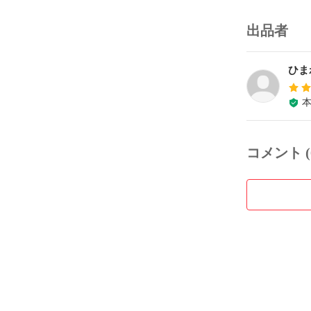
出品者
ひま
コメント (