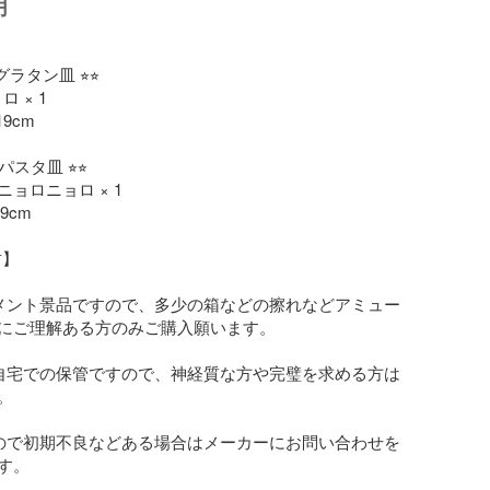
明


グラタン皿 ⭐︎⭐︎

9cm

 パスタ皿 ⭐︎⭐︎

ョロニョロ × 1

】

メント景品ですので、多少の箱などの擦れなどアミュー
にご理解ある方のみご購入願います。

自宅での保管ですので、神経質な方や完璧を求める方は


ので初期不良などある場合はメーカーにお問い合わせを
。
