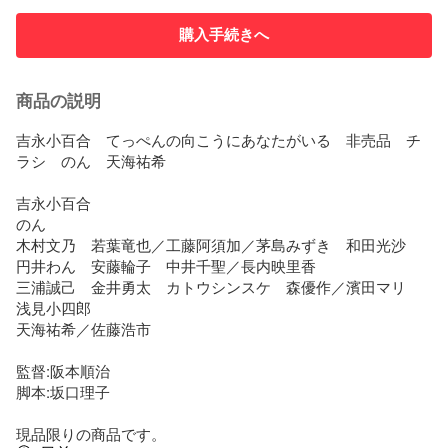
購入手続きへ
商品の説明
吉永小百合　てっぺんの向こうにあなたがいる　非売品　チ
ラシ　のん　天海祐希

吉永小百合

のん

木村文乃　若葉竜也／工藤阿須加／茅島みずき　和田光沙

円井わん　安藤輪子　中井千聖／長内映里香

三浦誠己　金井勇太　カトウシンスケ　森優作／濱田マリ　
浅見小四郎

天海祐希／佐藤浩市

監督:阪本順治

脚本:坂口理子

現品限りの商品です。