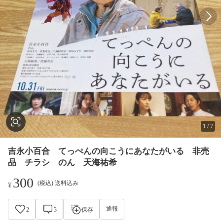
1
/
7
吉永小百合 てっぺんの向こうにあなたがいる 非売
品 チラシ のん 天海祐希
300
(税込) 送料込み
¥
通報
2
3
保存