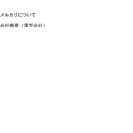
メルカリについて
会社概要（運営会社）
採用情報
プレスリリース
公式ブログ
プレスキット
メルカリUS
メルカリShops
m department（エムデパ）
ヘルプ
ヘルプセンター（ガイド・お問い合わせ）
メルカリShopsでショップを開設する
メルカリShops ショップ管理画面にログイン
メルカリShops出店者向けガイド
お問い合わせ一覧
フリーワードから商品をさがす
プライバシーと利用規約