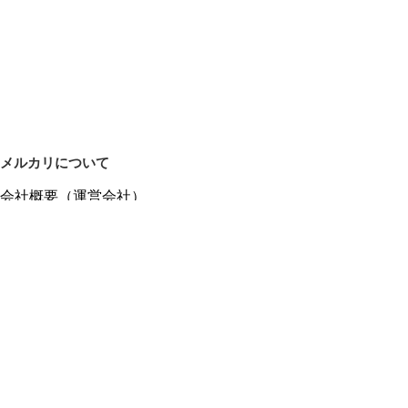
メルカリについて
会社概要（運営会社）
採用情報
プレスリリース
公式ブログ
プレスキット
メルカリUS
メルカリShops
m department（エムデパ）
ヘルプ
ヘルプセンター（ガイド・お問い合わせ）
メルカリShopsでショップを開設する