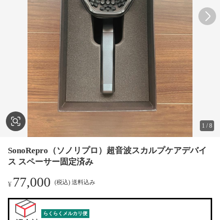
1
/
8
SonoRepro（ソノリプロ）超音波スカルプケアデバイ
ス スペーサー固定済み
77,000
(税込) 送料込み
¥
らくらくメルカリ便