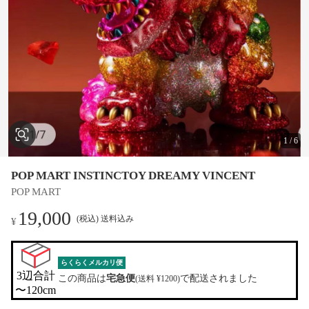
1
/
6
POP MART INSTINCTOY DREAMY VINCENT
POP MART
19,000
(税込) 送料込み
¥
らくらくメルカリ便
3辺合計

この商品は
宅急便
で配送されました
(送料 ¥1200)
〜120cm