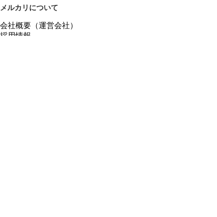
メルカリについて
会社概要（運営会社）
採用情報
プレスリリース
公式ブログ
プレスキット
メルカリUS
メルカリShops
m department（エムデパ）
ヘルプ
ヘルプセンター（ガイド・お問い合わせ）
メルカリShopsでショップを開設する
メルカリShops ショップ管理画面にログイン
メルカリShops出店者向けガイド
お問い合わせ一覧
フリーワードから商品をさがす
プライバシーと利用規約
メルカリ利用規約
メルカリShops利用規約