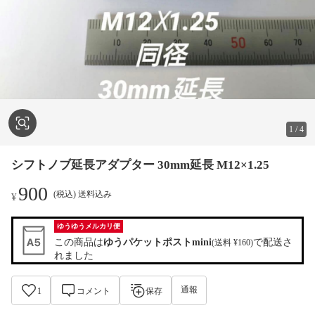
1
/
4
シフトノブ延長アダプター 30mm延長 M12×1.25
900
(税込) 送料込み
¥
ゆうゆうメルカリ便
この商品は
ゆうパケットポストmini
で配送さ
(送料 ¥160)
れました
通報
1
コメント
保存