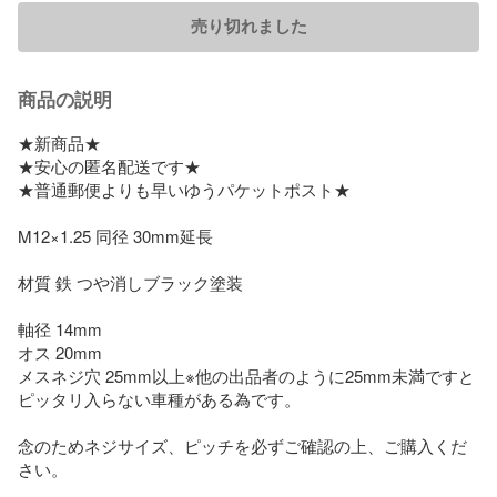
売り切れました
商品の説明
★新商品★

★安心の匿名配送です★

★普通郵便よりも早いゆうパケットポスト★

M12×1.25 同径 30mm延長

材質 鉄 つや消しブラック塗装

軸径 14mm

オス 20mm

メスネジ穴 25mm以上※他の出品者のように25mm未満ですと
ピッタリ入らない車種がある為です。

念のためネジサイズ、ピッチを必ずご確認の上、ご購入くだ
さい。
