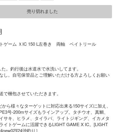
売り切れました
明
ゲーム ＸIC 150 L左巻き　両軸　ベイトリール

した。釣行後は水道水で水洗いしてます。

なし。自宅保管品とご理解いただける方よろしくお願い
送で梱包させていただきます。

0mだから様々なターゲットに対応出来る150サイズに加え、
PE3号-200mサイズもラインアップ。タチウオ、真鯛、
イサキ、ヒラメ、タイラバ、ライトジギング、イカメタ
トゲームに活躍できるLIGHT GAME X IC。[LIGHT 
24new02][24沖釣り］
