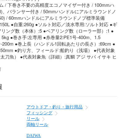
 / 下巻き不要の高精度エコノマイザー付き / 100mmハ
DH)、バランサー付き / 50mmハンドルにアルミラウンドノ
50) / 60mmハンドルにアルミラウンドノブ標準装備
ズ:150L ●自重:260g ●ソルト対応／淡水専用:ソルト対応 ●ギ
●ベアリング数（本体）:5 ●ベアリング数（ローラー部）:1 ●
5kg ●巻き手:左専用 ●糸巻量2:PE1号-400m、1.5
号-200m ●巻上長（ハンドル1回転あたりの長さ）:69cm ●
50mm ●釣り方、フィールド:船釣り（浅場） ●代表対象
太刀魚） ●代表対象魚（詳細）:真鯛 アジ サバ イサキ ヒ
前
報
アウトドア・釣り・旅行用品
フィッシング
リール
両軸リール
DAIWA