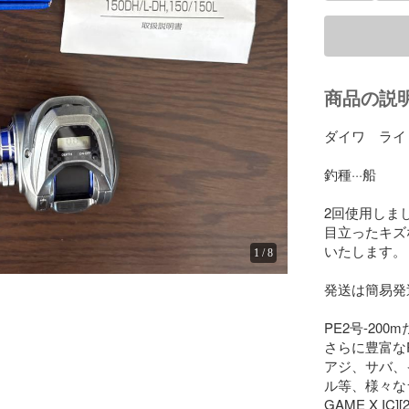
商品の説
ダイワ　ライト
釣種···船

2回使用しま
目立ったキズ
いたします。

1
/
8
発送は簡易発
PE2号-20
さらに豊富な
アジ、サバ、
ル等、様々なライ
GAME X IC][