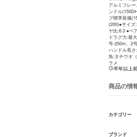
アルミフレーム
ンドル(150
ブ標準装備(1
(200)●サイ
ヤ比:6.3 
ドラグ力:最大 
号-250m、2
ハンドル長さ:
魚:タチウオ（
ラメ
半年以上
商品の情
カテゴリー
ブランド