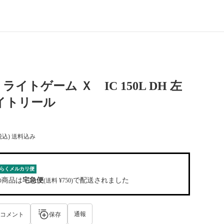
イトゲーム Ｘ IC 150L DH 左
イトリール
税込) 送料込み
らくメルカリ便
の商品は
宅急便
で配送されました
(送料 ¥750)
通報
コメント
保存