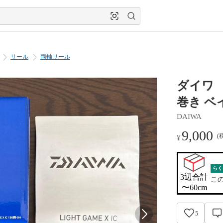
リール
両軸リール
ダイワ ラ
巻き ベ
DAIWA
9,000
(
¥
らく
3辺合計

こ
〜60cm
5