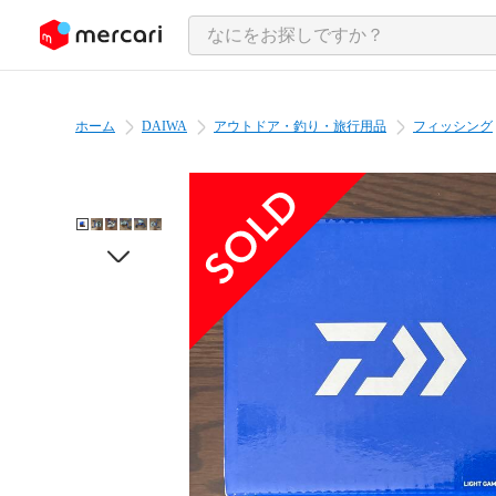
ンツにスキップ
ホーム
DAIWA
アウトドア・釣り・旅行用品
フィッシング