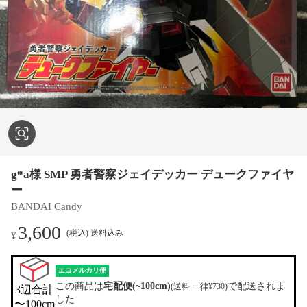
g*a様 SMP 勇者警察ジェイデッカー デュークファイヤ
ー
BANDAI Candy
3,600
(税込) 送料込み
¥
エコメルカリ便
この商品は
宅配便(~100cm)
で配送されま
(送料 一律¥730)
3辺合計

した
〜100cm