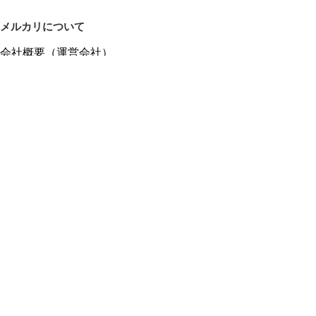
メルカリについて
会社概要（運営会社）
採用情報
プレスリリース
公式ブログ
プレスキット
メルカリUS
メルカリShops
m department（エムデパ）
ヘルプ
ヘルプセンター（ガイド・お問い合わせ）
メルカリShopsでショップを開設する
メルカリShops ショップ管理画面にログイン
メルカリShops出店者向けガイド
お問い合わせ一覧
フリーワードから商品をさがす
プライバシーと利用規約
メルカリ利用規約