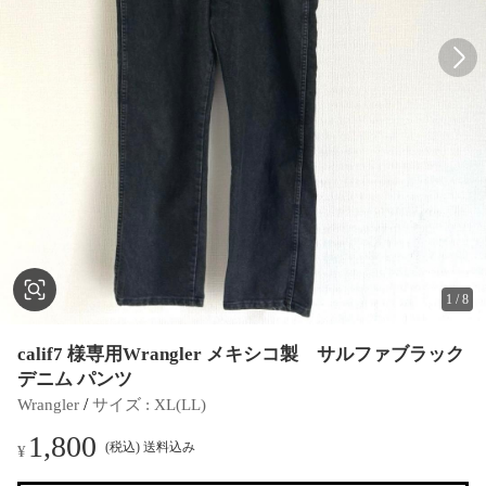
1
/
8
calif7 様専用Wrangler メキシコ製 サルファブラック
デニム パンツ
 / 
Wrangler
サイズ
 : 
XL(LL)
1,800
(税込) 送料込み
¥