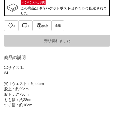
ゆうゆうメルカリ便
この商品は
ゆうパケットポスト
で配送されま
(送料 ¥215)
した
通報
5
4
保存
売り切れました
商品の説明
⌘サイズ ⌘

34

実寸ウエスト：約44cm

股上：約29cm

股下：約73cm

もも幅：約28cm

すそ幅：約18cm
