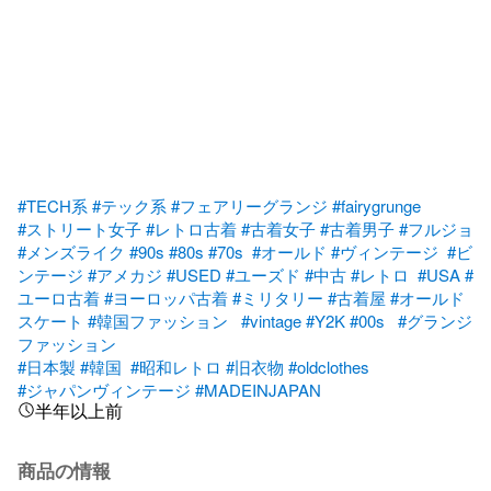
#TECH系
#テック系
#フェアリーグランジ
#fairygrunge
#ストリート女子
#レトロ古着
#古着女子
#古着男子
#フルジョ
#メンズライク
#90s
#80s
#70s
#オールド
#ヴィンテージ
#ビ
ンテージ
#アメカジ
#USED
#ユーズド
#中古
#レトロ
#USA
#
ユーロ古着
#ヨーロッパ古着
#ミリタリー
#古着屋
#オールド
スケート
#韓国ファッション
#vintage
#Y2K
#00s
#グランジ
ファッション
#日本製
#韓国
#昭和レトロ
#旧衣物
#oldclothes
#ジャパンヴィンテージ
#MADEINJAPAN
半年以上前
商品の情報