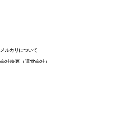
メルカリについて
会社概要（運営会社）
採用情報
プレスリリース
公式ブログ
プレスキット
メルカリUS
メルカリShops
m department（エムデパ）
ヘルプ
ヘルプセンター（ガイド・お問い合わせ）
メルカリShopsでショップを開設する
メルカリShops ショップ管理画面にログイン