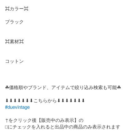
⌘カラー⌘

ブラック

⌘素材⌘

コットン

☘価格順やブランド、アイテムで絞り込み検索も可能☘

#duevintage
↑をクリック後【販売中のみ表示】の

⬜︎にチェックを入れると出品中の商品のみ表示されます
