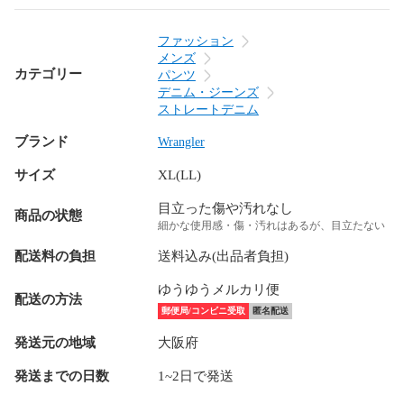
ファッション
メンズ
カテゴリー
パンツ
デニム・ジーンズ
ストレートデニム
ブランド
Wrangler
サイズ
XL(LL)
目立った傷や汚れなし
商品の状態
細かな使用感・傷・汚れはあるが、目立たない
配送料の負担
送料込み(出品者負担)
ゆうゆうメルカリ便
配送の方法
郵便局/コンビニ受取
匿名配送
発送元の地域
大阪府
発送までの日数
1~2日で発送