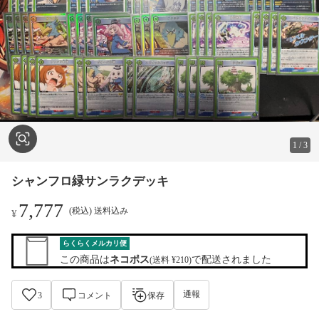
1
/
3
シャンフロ緑サンラクデッキ
7,777
(税込) 送料込み
¥
らくらくメルカリ便
この商品は
ネコポス
で配送されました
(送料 ¥210)
通報
3
コメント
保存