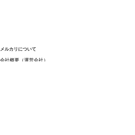
メルカリについて
会社概要（運営会社）
採用情報
プレスリリース
公式ブログ
プレスキット
メルカリUS
メルカリShops
m department（エムデパ）
ヘルプ
ヘルプセンター（ガイド・お問い合わせ）
メルカリShopsでショップを開設する
メルカリShops ショップ管理画面にログイン